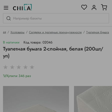
цветовой гамме
ированные
авная
Хозтовары
Салфетки и туалетные принадлежности
Туалетная бумага
В наличии
Код товара: 02046
Туалетная бумага 2-слойная, белая (200шт/
уп)
Купили 346 раз