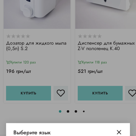
Дозатор для жидкого мыла
Диспенсер для бумажных
(0,5л) S.2
Z-V полотенец К.40
Купили 120 раз
Купили 118 раз
196 грн/шт
521 грн/шт
КУПИТЬ
КУПИТЬ
Выберите язык