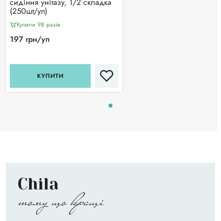
сидіння унітазу, 1/2 складка
(250шт/уп)
Купили 98 разiв
197 грн/уп
КУПИТИ
Chila
тому що кращі