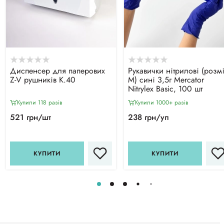
Диспенсер для паперових
Рукавички нітрилові (розм
Z-V рушників К.40
М) сині 3,5г Mercator
Nitrylex Basic, 100 шт
Купили 118 разiв
Купили 1000+ разiв
521 грн/шт
238 грн/уп
КУПИТИ
КУПИТИ