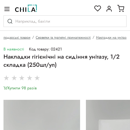
кольоровій гамі
Господарські товари
Серветки та туалетні приналежності
Накладки на унітаз
В наявності
Код товару: 02421
Накладки гігієнічні на сидіння унітазу, 1/2
складка (250шт/уп)
Купили 98 разiв