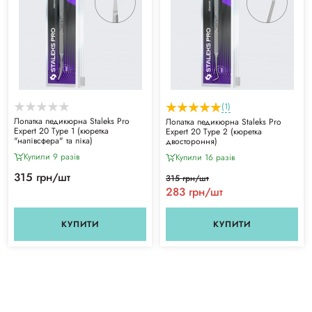
(1)
Лопатка педикюрна Staleks Pro
Лопатка педикюрна Staleks Pro
Expert 20 Type 1 (кюретка
Expert 20 Type 2 (кюретка
"напівсфера" та піка)
двостороння)
Купили 9 разiв
Купили 16 разiв
315 грн/шт
315 грн/шт
283 грн/шт
КУПИТИ
КУПИТИ