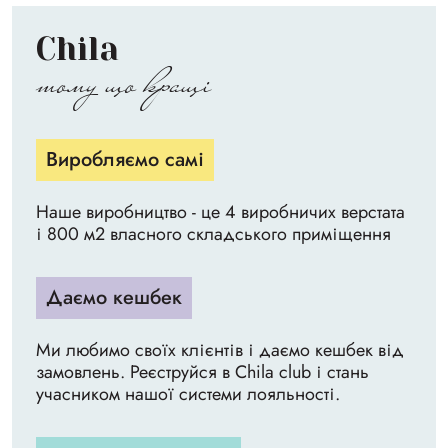
Chila
тому що кращі
Виробляємо самі
Наше виробництво - це 4 виробничих верстата
і 800 м2 власного складського приміщення
Даємо кешбек
Ми любимо своїх клієнтів і даємо кешбек від
замовлень. Реєструйся в Chila club і стань
учасником нашої системи лояльності.