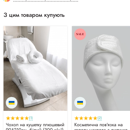
З цим товаром купують
SALE
(1)
(2)
Чохол на кушетку плюшевий
Косметична пов'язка на
90*210см, білий (300 г/м²)
голову махрова з липучко