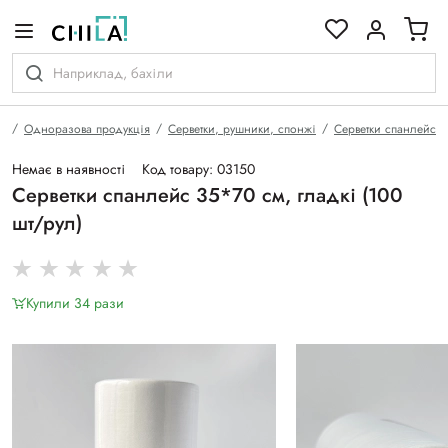
кольоровій гамі
а
Одноразова продукція
Серветки, рушники, спонжі
Серветки спанлейс
Немає в наявності
Код товару: 03150
Серветки спанлейс 35*70 см, гладкі (100
шт/рул)
Купили 34 рази