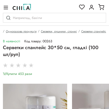
кольоровій гамі
а
Одноразова продукція
Серветки, рушники, спонжі
Серветки спанлейс
В наявності
Код товару: 00263
Серветки спанлейс 30*50 см, гладкі (100
шт/рул)
Купили 453 рази