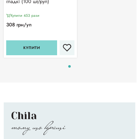
гладкі (100 шт/рул)
Купили 453 рази
308 грн/уп
КУПИТИ
Chila
тому що кращі