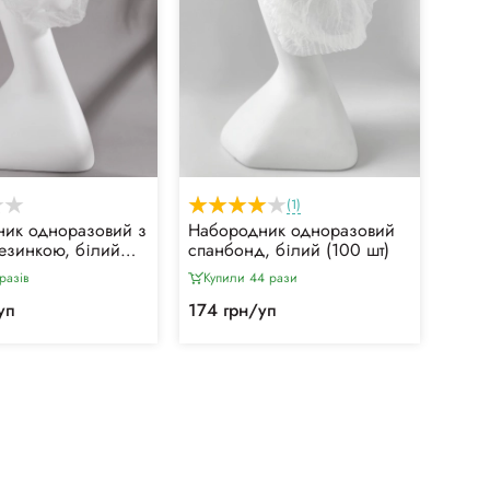
(1)
ик одноразовий з
Набородник одноразовий
езинкою, білий
спанбонд, білий (100 шт)
разiв
Купили 44 рази
уп
174 грн/уп