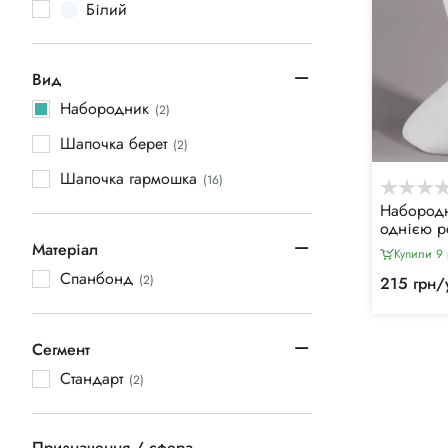
Білий
Вид
Набородник
(2)
Шапочка берет
(2)
Шапочка гармошка
(16)
Набородн
однією р
(100 шт)
Матеріал
Купили 9 
Спанбонд
(2)
215 грн/
Сегмент
Стандарт
(2)
Призначення / сфера