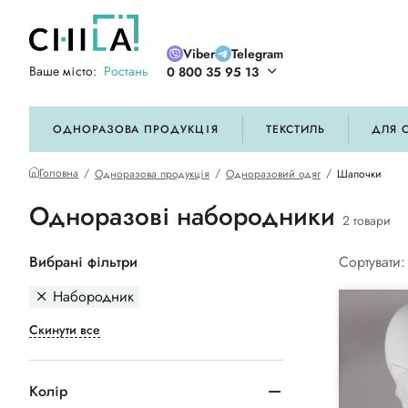
Viber
Telegram
Ваше місто:
Ростань
0 800 35 95 13
ій кольоровій гамі
ОДНОРАЗОВА ПРОДУКЦІЯ
ТЕКСТИЛЬ
ДЛЯ 
Головна
Одноразова продукція
Одноразовий одяг
Шапочки
Одноразові набородники
2 товари
Вибрані фільтри
Сортувати:
Набородник
Скинути все
Колір