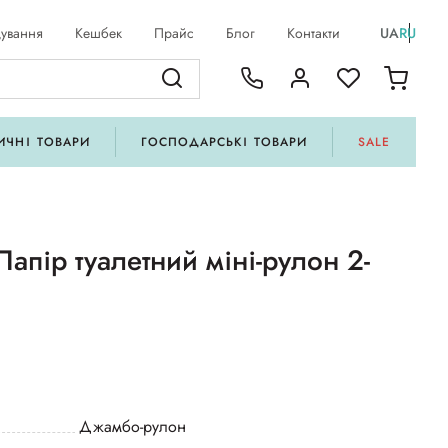
ування
Кешбек
Прайс
Блог
Контакти
UA
RU
ИЧНІ ТОВАРИ
ГОСПОДАРСЬКІ ТОВАРИ
SALE
апір туалетний міні-рулон 2-
Джамбо-рулон