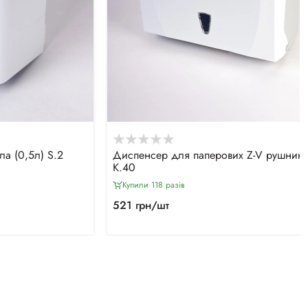
ла (0,5л) S.2
Диспенсер для паперових Z-V рушникі
К.40
Купили 118 разiв
521 грн/шт