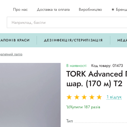
Про нас
Доставка та оплата
Виробництво
★ Бренд
САЛОНІВ КРАСИ
ДЕЗІНФЕКЦІЯ/СТЕРИЛІЗАЦІЯ
МЕД
уалетний папір
В наявності
Код товару: 01473
TORK Advanced П
шар. (170 м) Т2
1 відгук
Купили 187 разiв
Тип