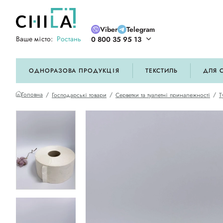
Viber
Telegram
Ваше місто:
Ростань
0 800 35 95 13
ій кольоровій гамі
ОДНОРАЗОВА ПРОДУКЦІЯ
ТЕКСТИЛЬ
ДЛЯ 
Головна
Господарські товари
Серветки та туалетні приналежності
Т