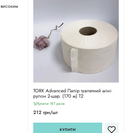
 високим
TORK Advanced Папір туалетний міні-
рулон 2-шар. (170 м) Т2
Купили 187 разiв
212 грн/шт
КУПИТИ