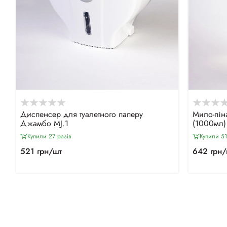
Диспенсер для туалетного паперу
Мило-пін
Джамбо MJ.1
(1000мл)
Купили 27 разiв
Купили 51
521 грн/шт
642 грн/