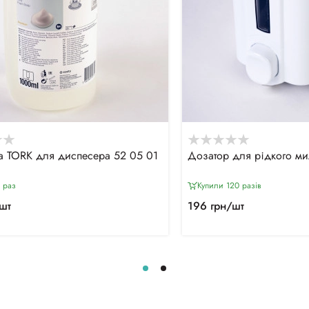
а TORK для диспесера 52 05 01
Дозатор для рідкого ми
 раз
Купили 120 разiв
шт
196 грн/шт