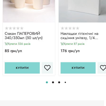
Стакан ПАПЕРОВИЙ
Накладки гігієнічні на
340/350мл (50 шт/уп)
сидіння унітазу, 1/4
складка (200шт/уп)
Купили 536 разiв
Купили 87 разiв
85 грн/уп
176 грн/уп
КУПИТИ
КУПИТИ