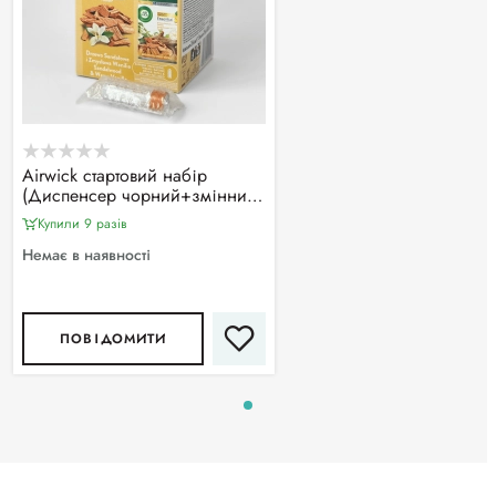
Airwick стартовий набір
(Диспенсер чорний+змінний
балон 250мл+батарейки),
Купили 9 разiв
аромат в асортименті
Немає в наявності
ПОВІДОМИТИ