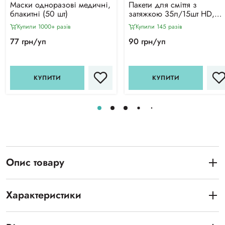
Маски одноразові медичні,
Пакети для сміття з
блакитні (50 шт)
затяжкою 35л/15шт HD,
Фрекен Бок (фіолетові)
Купили 1000+ разiв
Купили 145 разiв
77 грн/уп
90 грн/уп
КУПИТИ
КУПИТИ
Опис товару
Характеристики