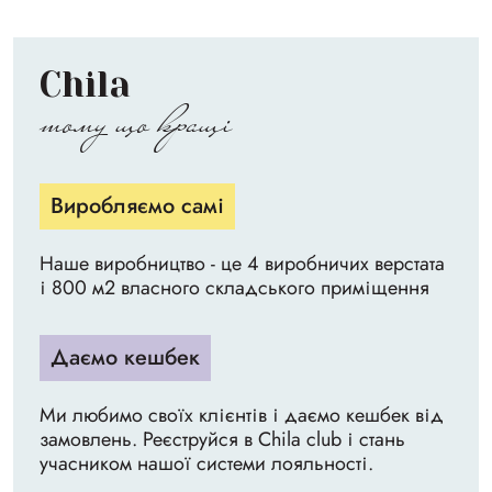
Chila
тому що кращі
Виробляємо самі
Наше виробництво - це 4 виробничих верстата
і 800 м2 власного складського приміщення
Даємо кешбек
Ми любимо своїх клієнтів і даємо кешбек від
замовлень. Реєструйся в Chila club і стань
учасником нашої системи лояльності.