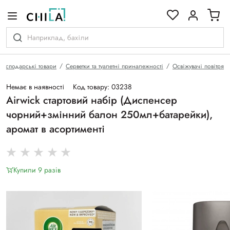
кольоровій гамі
Господарські товари
Серветки та туалетні приналежності
Освіжувачі повітря
Немає в наявності
Код товару: 03238
Airwick стартовий набір (Диспенсер
чорний+змінний балон 250мл+батарейки),
аромат в асортименті
Купили 9 разiв