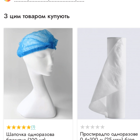
З цим товаром купують
(1)
Простирадло одноразове
Шапочка одноразова
0.6х100 м (25 мкм) біле
блакитна (100 шт)