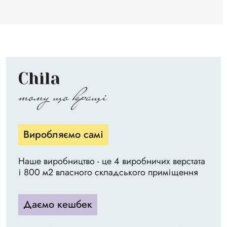
Chila
тому що кращі
Виробляємо самі
Наше виробництво - це 4 виробничих верстата
і 800 м2 власного складського приміщення
Даємо кешбек