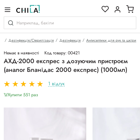
кольоровій гамі
на
Дезінфекція/Стерилізація
Дезінфекція
Антисептики для рук та шкіри
Немає в наявності
Код товару: 00421
АХД-2000 експрес з дозуючим пристроєм
(аналог Бланідас 2000 експрес) (1000мл)
1 відгук
Купили 551 раз