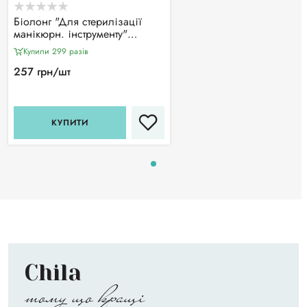
Біолонг "Для стерилізації
манікюрн. інструменту"
(1000мл)
Купили 299 разiв
257 грн/шт
КУПИТИ
Chila
тому що кращі