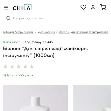
кольоровій гамі
езінфекція/Стерилізація
Дезінфекція
Засоби для поверхні та інструментів
В наявності
Код товару: 00449
Біолонг "Для стерилізації манікюрн.
інструменту" (1000мл)
Купили 299 разiв