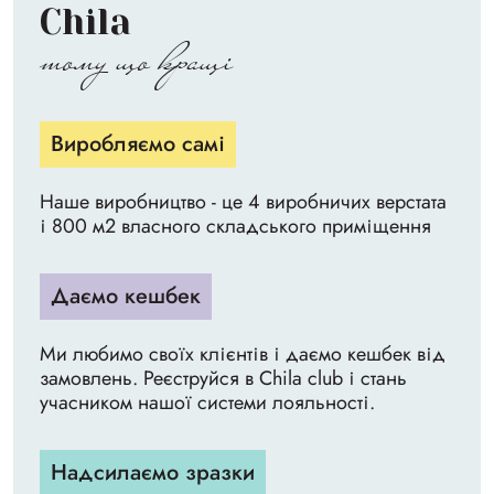
Chila
тому що кращі
Виробляємо самі
Наше виробництво - це 4 виробничих верстата
і 800 м2 власного складського приміщення
Даємо кешбек
Ми любимо своїх клієнтів і даємо кешбек від
замовлень. Реєструйся в Chila club і стань
учасником нашої системи лояльності.
Надсилаємо зразки