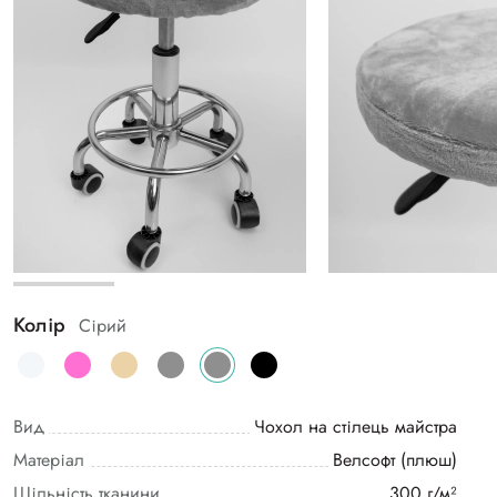
Колір
Сірий
Вид
Чохол на стілець майстра
Матеріал
Велсофт (плюш)
Щільність тканини
300 г/м²