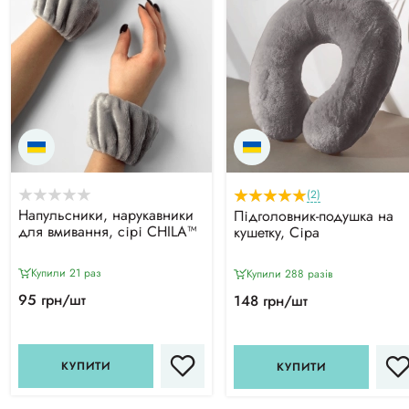
(2)
Напульсники, нарукавники
Підголовник-подушка на
для вмивання, сірі CHILA™
кушетку, Сіра
Купили 21 раз
Купили 288 разiв
95 грн/шт
148 грн/шт
КУПИТИ
КУПИТИ