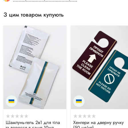
З цим товаром купують
Шампунь-гель 2в1 для тіла
Хенгери на дверну ручку
та волосся в саше 10мл
(50 шт/уп)