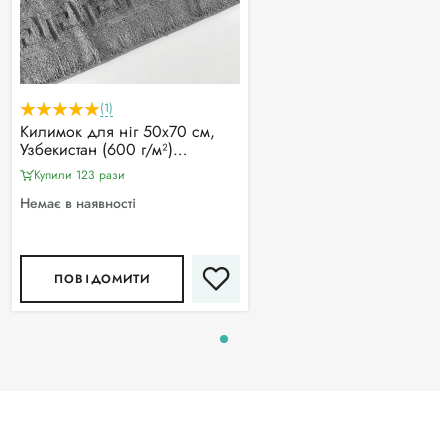
(1)
Килимок для ніг 50х70 см,
Узбекистан (600 г/м²)
махровий, сірий
Купили 123 рази
Немає в наявності
ПОВІДОМИТИ