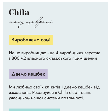
Chila
тому що кращі
Виробляємо самі
Наше виробництво - це 4 виробничих верстата
і 800 м2 власного складського приміщення
Даємо кешбек
Ми любимо своїх клієнтів і даємо кешбек від
замовлень. Реєструйся в Chila club і стань
учасником нашої системи лояльності.