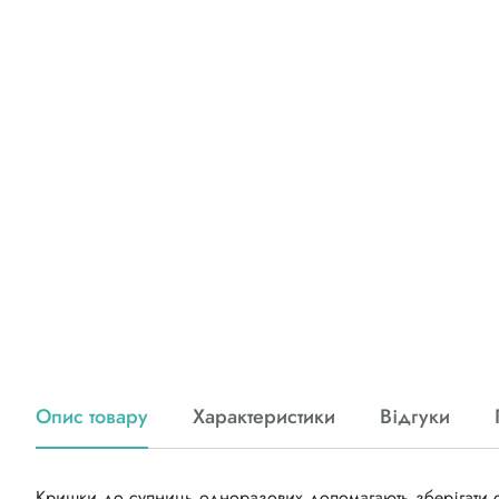
Опис товару
Характеристики
Відгуки
Кришки до супниць одноразових допомагають зберігати сма