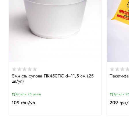
Ємність супова ПК450ПС d=11,5 см (25
Пакети-фа
шт/уп)
Купили 25 разiв
Купили 96
109 грн/уп
209 грн/