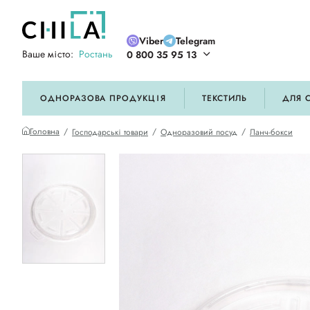
Viber
Telegram
Ваше місто:
Ростань
0 800 35 95 13
ій кольоровій гамі
ОДНОРАЗОВА ПРОДУКЦІЯ
ТЕКСТИЛЬ
ДЛЯ 
Головна
Господарські товари
Одноразовий посуд
Ланч-бокси