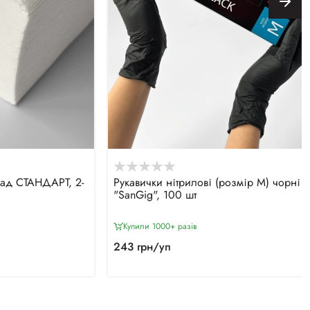
лад СТАНДАРТ, 2-
Рукавички нітрилові (розмір М) чорні 4
"SanGig", 100 шт
Купили 1000+ разiв
243 грн/уп