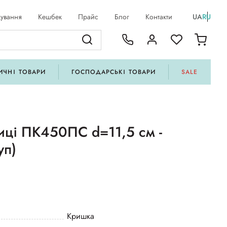
ування
Кешбек
Прайс
Блог
Контакти
UA
RU
ИЧНІ ТОВАРИ
ГОСПОДАРСЬКІ ТОВАРИ
SALE
иці ПК450ПС d=11,5 см -
уп)
Кришка