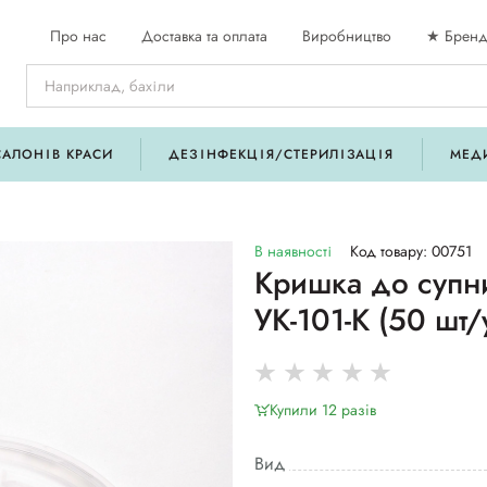
Про нас
Доставка та оплата
Виробництво
★ Бренд
САЛОНІВ КРАСИ
ДЕЗІНФЕКЦІЯ/СТЕРИЛІЗАЦІЯ
МЕД
В наявності
Код товару: 00751
Кришка до супн
УК-101-К (50 шт/
Купили 12 разiв
Вид