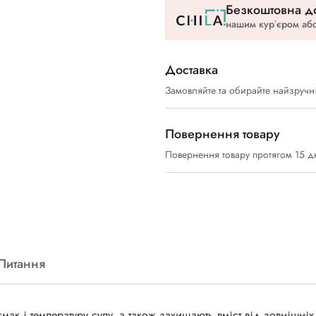
Безкоштовна до
нашим курʼєром або
Доставка
Замовляйте та обирайте найзручн
Повернення товару
Повернення товару протягом 15 д
Питання
к і температуру супу, а також захищають вміст від зовнішніх