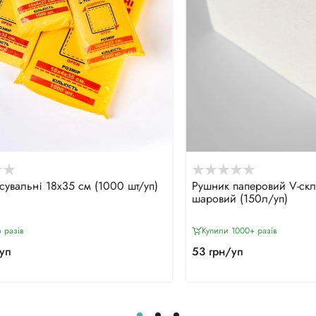
сувальні 18х35 см (1000 шт/уп)
Рушник паперовий V-ск
шаровий (150л/уп)
 разiв
Купили 1000+ разiв
уп
53 грн/уп