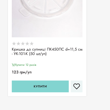
Кришка до супниці ПК450ПС d=11,5 см
- УК-101-К (50 шт/уп)
Купили 12 разiв
123 грн/уп
КУПИТИ