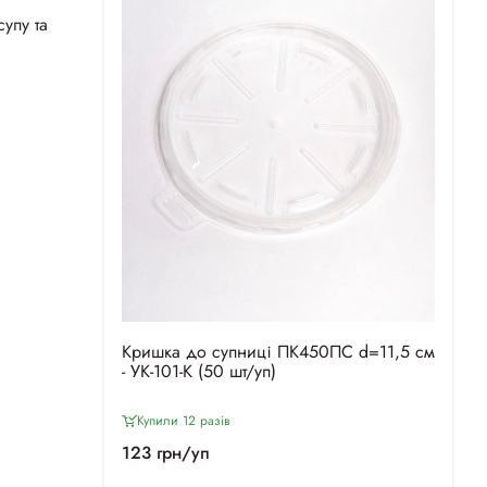
упу та
Кришка до супниці ПК450ПС d=11,5 см
- УК-101-К (50 шт/уп)
Купили 12 разiв
123 грн/уп