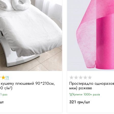
(1)
 кушетку плюшевий 90*210см,
Простирадло одноразов
0 г/м²)
мкм) рожеве
1 раз
Купили 1000+ разiв
шт
321 грн/шт