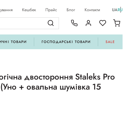
ування
Кешбек
Прайс
Блог
Контакти
UA
RU
ИЧНІ ТОВАРИ
ГОСПОДАРСЬКІ ТОВАРИ
SALE
гічна двостороння Staleks Pro
 (Уно + овальна шумівка 15