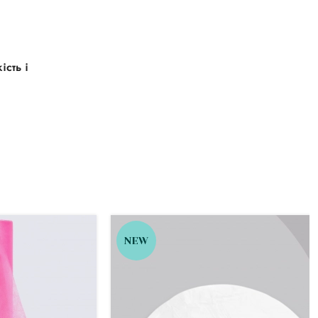
ість і
NEW