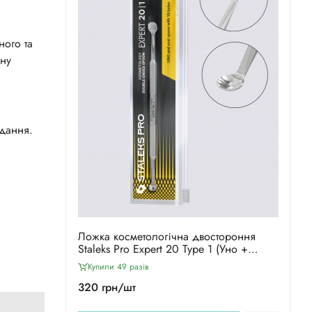
ного та
ьну
вдання.
Ложка косметологічна двостороння
Staleks Pro Expert 20 Type 1 (Уно +
овальна шумівка 15 отворів)
Купили 49 разiв
320 грн/шт