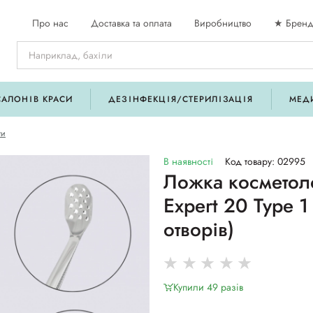
Про нас
Доставка та оплата
Виробництво
★ Бренд
САЛОНІВ КРАСИ
ДЕЗІНФЕКЦІЯ/СТЕРИЛІЗАЦІЯ
МЕД
ти
В наявності
Код товару: 02995
Ложка косметоло
Expert 20 Type 1
отворів)
Купили 49 разiв