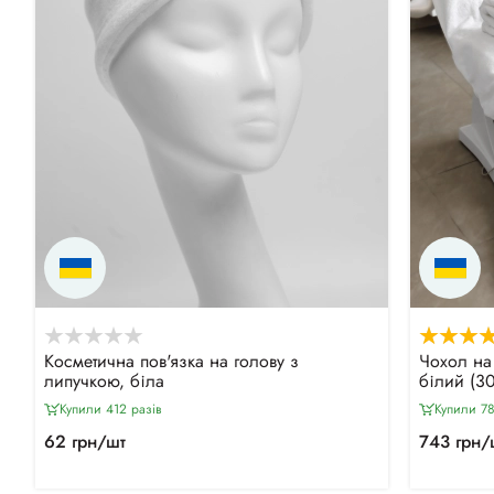
Косметична пов'язка на голову з
Чохол на
липучкою, біла
білий (30
Купили 412 разiв
Купили 78
62 грн/шт
743 грн/