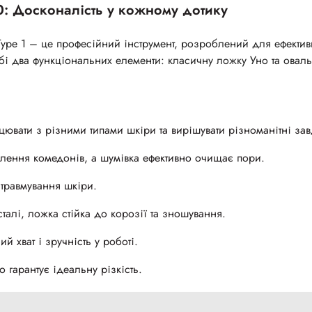
20: Досконалість у кожному дотику
Type 1 – це професійний інструмент, розроблений для ефектив
і два функціональних елементи: класичну ложку Уно та овал
ювати з різними типами шкіри та вирішувати різноманітні за
лення комедонів, а шумівка ефективно очищає пори.
 травмування шкіри.
талі, ложка стійка до корозії та зношування.
 хват і зручність у роботі.
 гарантує ідеальну різкість.