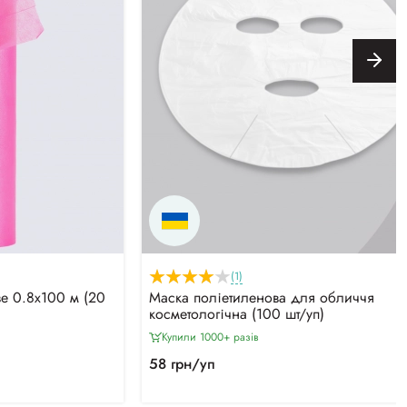
(1)
е 0.8х100 м (20
Маска поліетиленова для обличчя
косметологічна (100 шт/уп)
Купили 1000+ разiв
58 грн/уп