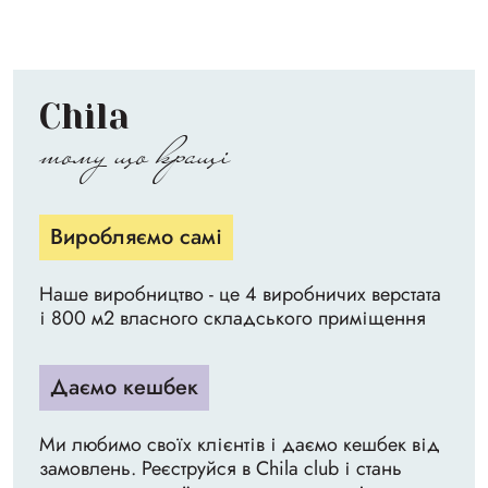
Chila
тому що кращі
Виробляємо самі
Наше виробництво - це 4 виробничих верстата
і 800 м2 власного складського приміщення
Даємо кешбек
Ми любимо своїх клієнтів і даємо кешбек від
замовлень. Реєструйся в Chila club і стань