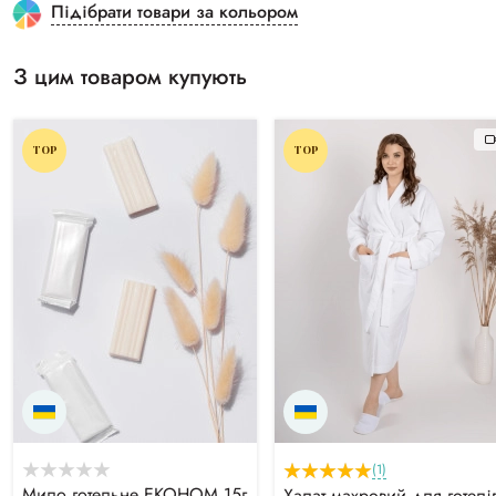
Підібрати товари за кольором
З цим товаром купують
TOP
TOP
(1)
Мило готельне ЕКОНОМ 15г
Халат махровий для готелі