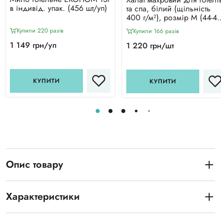
в індивід. упак. (456 шт/уп)
та спа, білий (щільність
400 г/м²), розмір М (44-46
Україна
Купили 220 разiв
Купили 166 разiв
1 149 грн/уп
1 220 грн/шт
КУПИТИ
КУПИТИ
Опис товару
Характеристики