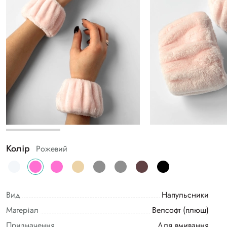
Колір
Рожевий
Вид
Напульсники
Матеріал
Велсофт (плюш)
Призначення
Для вмивання