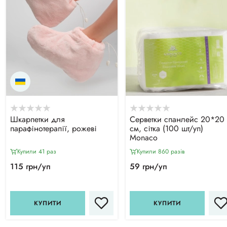
Шкарпетки для
Серветки спанлейс 20*20
парафінотерапії, рожеві
см, сітка (100 шт/уп)
Monaco
Купили 41 раз
Купили 860 разiв
115 грн/уп
59 грн/уп
КУПИТИ
КУПИТИ