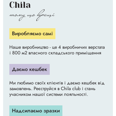
Chila
тому що кращі
Виробляємо самі
Наше виробництво - це 4 виробничих верстата
і 800 м2 власного складського приміщення
Даємо кешбек
Ми любимо своїх клієнтів і даємо кешбек від
замовлень. Реєструйся в Chila club і стань
учасником нашої системи лояльності.
Надсилаємо зразки