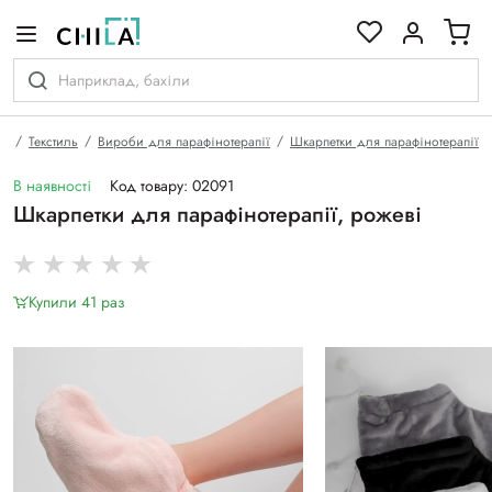
кольоровій гамі
на
Текстиль
Вироби для парафінотерапії
Шкарпетки для парафінотерапії
В наявності
Код товару: 02091
Шкарпетки для парафінотерапії, рожеві
Купили 41 раз