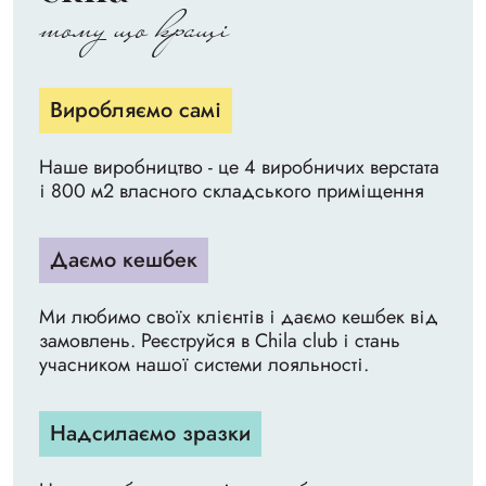
тому що кращі
Виробляємо самі
Наше виробництво - це 4 виробничих верстата
і 800 м2 власного складського приміщення
Даємо кешбек
Ми любимо своїх клієнтів і даємо кешбек від
замовлень. Реєструйся в Chila club і стань
учасником нашої системи лояльності.
Надсилаємо зразки