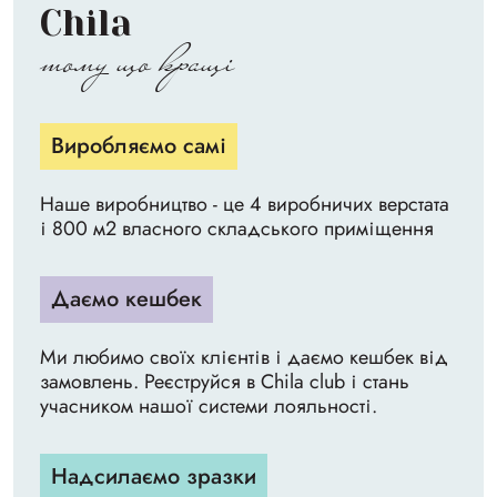
Chila
тому що кращі
Виробляємо самі
Наше виробництво - це 4 виробничих верстата
і 800 м2 власного складського приміщення
Даємо кешбек
Ми любимо своїх клієнтів і даємо кешбек від
замовлень. Реєструйся в Chila club і стань
учасником нашої системи лояльності.
Надсилаємо зразки