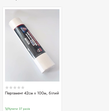
Пергамент 42см х 100м, білий
Купили 37 разiв