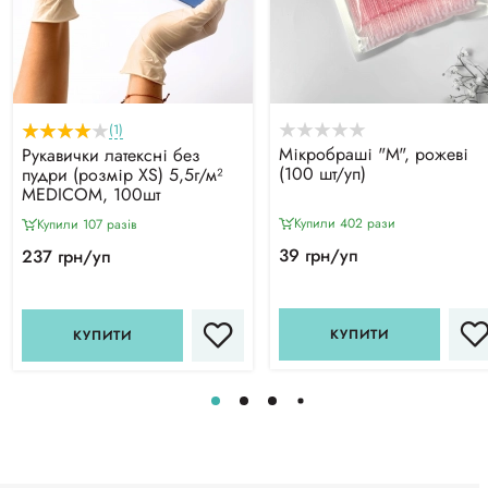
(1)
Мікробраші "М", рожеві
Рукавички латексні без
(100 шт/уп)
пудри (розмір XS) 5,5г/м²
MEDICOM, 100шт
Купили 402 рази
Купили 107 разiв
39 грн/уп
237 грн/уп
КУПИТИ
КУПИТИ