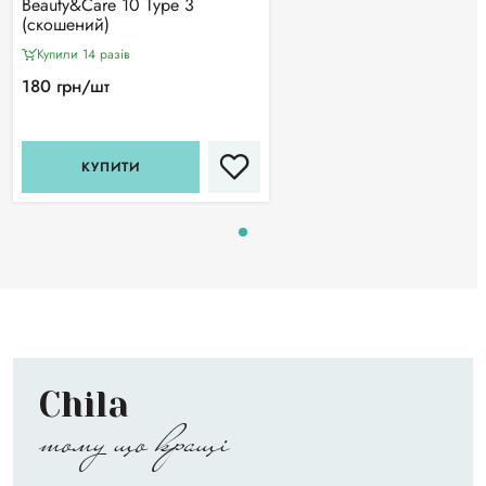
Beauty&Care 10 Type 3
(скошений)
Купили 14 разiв
180 грн/шт
КУПИТИ
Chila
тому що кращі