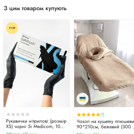
З цим товаром купують
TOP
(1)
Рукавички нітрилові (розмір
Чохол на кушетку плюшев
XS) чорні 5г Medicom, 100
90*210см, бежевий (300 г
шт
м²)