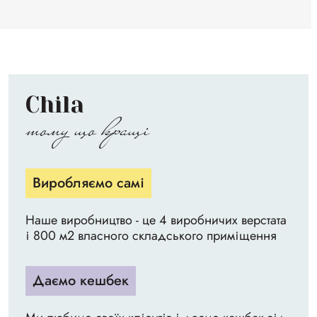
Chila
тому що кращі
Виробляємо самі
Наше виробництво - це 4 виробничих верстата
і 800 м2 власного складського приміщення
Даємо кешбек