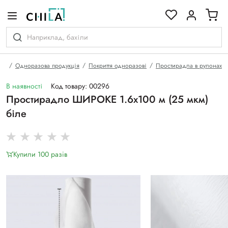
кольоровій гамі
на
Одноразова продукція
Покриття одноразові
Простирадла в рулонах
В наявності
Код товару: 00296
Простирадло ШИРОКЕ 1.6х100 м (25 мкм)
біле
Купили 100 разiв