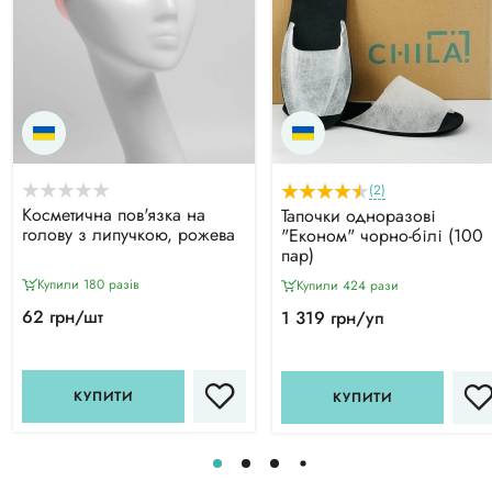
(2)
Косметична пов'язка на
Тапочки одноразові
голову з липучкою, рожева
"Економ" чорно-білі (100
пар)
Купили 180 разiв
Купили 424 рази
62 грн/шт
1 319 грн/уп
КУПИТИ
КУПИТИ