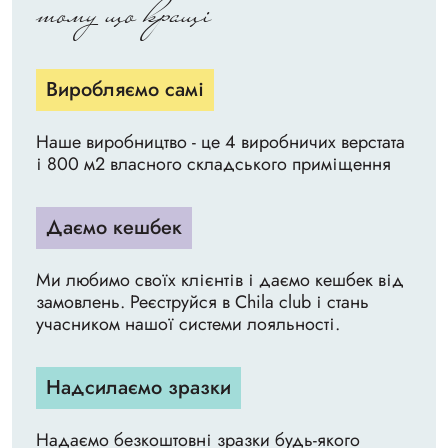
тому що кращі
Виробляємо самі
Наше виробництво - це 4 виробничих верстата
і 800 м2 власного складського приміщення
Даємо кешбек
Ми любимо своїх клієнтів і даємо кешбек від
замовлень. Реєструйся в Chila club і стань
учасником нашої системи лояльності.
Надсилаємо зразки
Надаємо безкоштовні зразки будь-якого