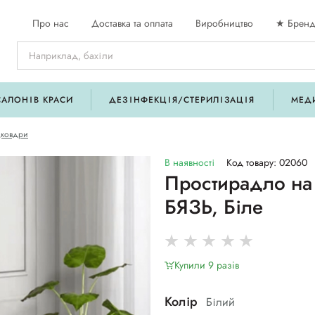
Про нас
Доставка та оплата
Виробництво
★ Бренд
САЛОНІВ КРАСИ
ДЕЗІНФЕКЦІЯ/СТЕРИЛІЗАЦІЯ
МЕД
дковдри
В наявності
Код товару: 02060
Простирадло на
БЯЗЬ, Біле
Купили 9 разiв
Колір
Білий