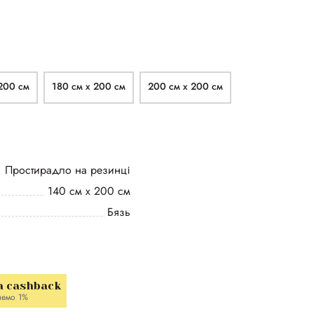
200 см
180 см х 200 см
200 см х 200 см
Простирадло на резинці
140 см х 200 см
Бязь
a cashback
немо 1%