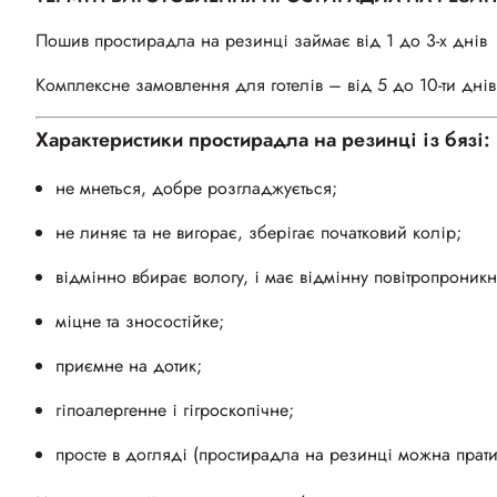
Пошив простирадла на резинці займає від 1 до 3-х днів
Комплексне замовлення для готелів – від 5 до 10-ти днів
Характеристики простирадла на резинці із бязі:
не мнеться, добре розгладжується;
не линяє та не вигорає, зберігає початковий колір;
відмінно вбирає вологу, і має відмінну повітропроникн
міцне та зносостійке;
приємне на дотик;
гіпоалергенне і гігроскопічне;
просте в догляді (простирадла на резинці можна прати 