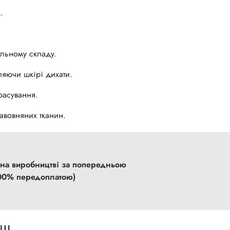
.
льному складу.
яючи шкірі дихати.
расування.
авовняних тканин.
 на виробництві
за попередньою
00% передоплатою)
НЦІ