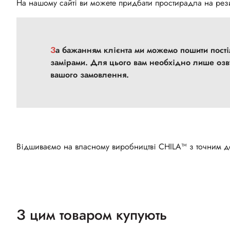
На нашому сайті ви можете придбати простирадла на рези
За бажанням клієнта ми можемо пошити постільну білизну нестандартного розміру за індивідуальними
замірами. Для цього вам необхідно лише озв
вашого замовлення.
Відшиваємо на власному виробництві CHILA™ з точним до
З цим товаром купують