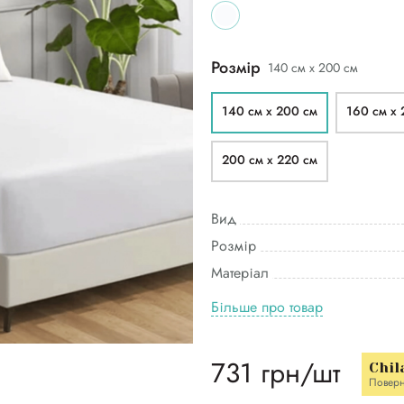
Розмір
140 см х 200 см
140 см х 200 см
160 см х 
200 см х 220 см
Вид
Розмір
Матеріал
Більше про товар
731 грн/шт
Chil
Повер