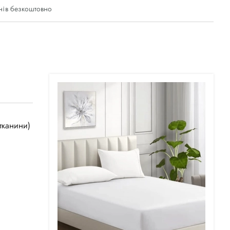
нів безкоштовно
тканини)