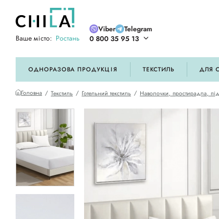
Viber
Telegram
Ваше місто:
Ростань
0 800 35 95 13
ій кольоровій гамі
ОДНОРАЗОВА ПРОДУКЦІЯ
ТЕКСТИЛЬ
ДЛЯ 
Головна
Текстиль
Готельний текстиль
Наволочки, простирадла, пі