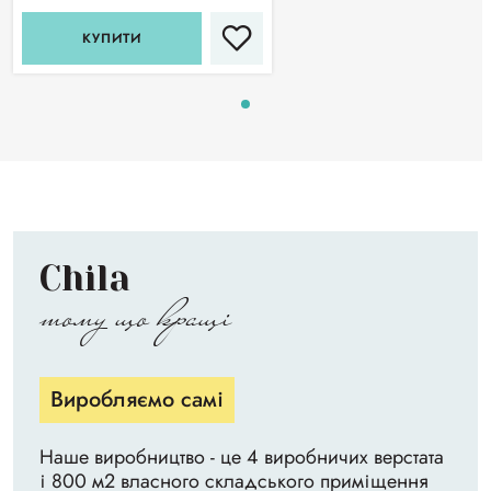
КУПИТИ
Chila
тому що кращі
Виробляємо самі
Наше виробництво - це 4 виробничих верстата
і 800 м2 власного складського приміщення