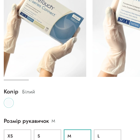
Колір
Білий
Розмір рукавичок
M
XS
S
M
L