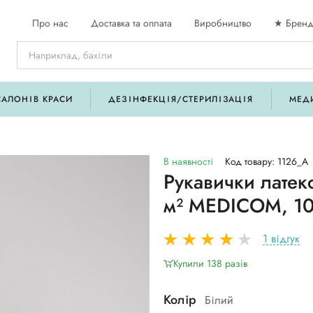
Про нас
Доставка та оплата
Виробництво
★ Бренд
САЛОНІВ КРАСИ
ДЕЗІНФЕКЦІЯ/СТЕРИЛІЗАЦІЯ
МЕД
В наявності
Код товару: 1126_A
Рукавички латекс
м² MEDICOM, 1
1 відгук
Купили 138 разiв
Колір
Білий