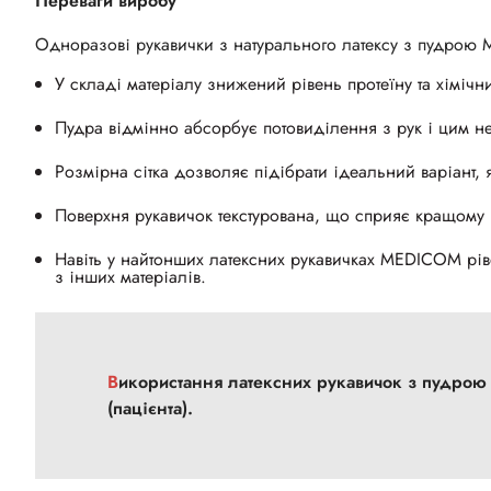
Переваги виробу
Одноразові рукавички з натурального латексу з пудрою
У складі матеріалу знижений рівень протеїну та хімічн
Пудра відмінно абсорбує потовиділення з рук і цим не
Розмірна сітка дозволяє підібрати ідеальний варіант,
Поверхня рукавичок текстурована, що сприяє кращому 
Навіть у найтонших латексних рукавичках MEDICOM ріве
з інших матеріалів.
Використання латексних рукавичок з пудрою захистить від взаємного зараження їх носія та клієнта
(пацієнта).