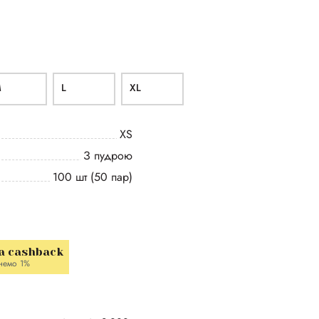
M
L
ХL
XS
З пудрою
100 шт (50 пар)
a cashback
немо 1%