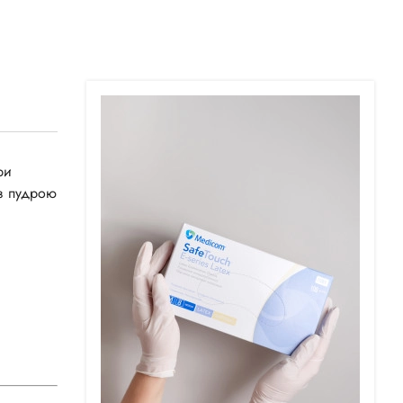
ри
 з пудрою