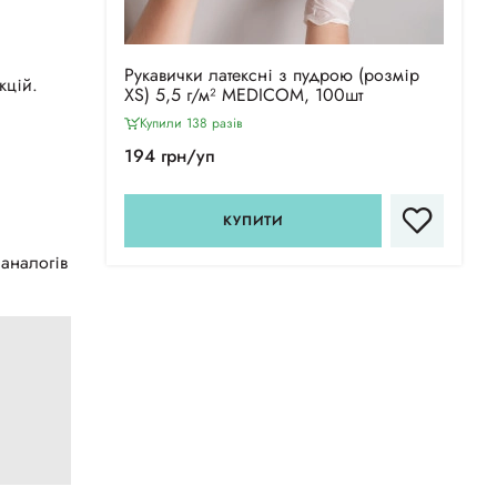
Рукавички латексні з пудрою (розмір
кцій.
XS) 5,5 г/м² MEDICOM, 100шт
Купили 138 разiв
194 грн/уп
КУПИТИ
 аналогів