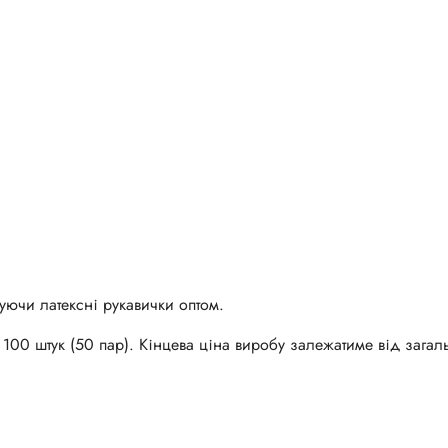
пуючи латексні рукавички оптом.
00 штук (50 пар). Кінцева ціна виробу залежатиме від загал