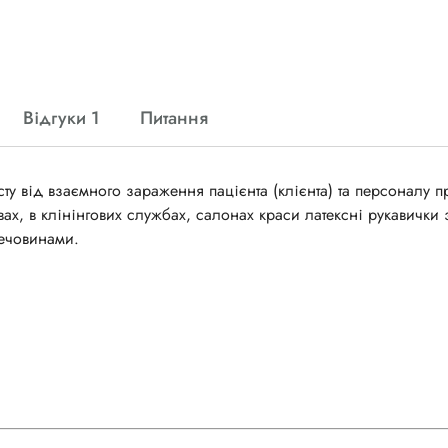
Відгуки 1
Питання
ту від взаємного зараження пацієнта (клієнта) та персоналу п
ах, в клінінгових службах, салонах краси латексні рукавички
речовинами.