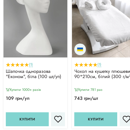
(1)
(1)
Шапочка одноразова
Чохол на кушетку плюшев
"Економ", біла (100 шт/уп)
90*210см, білий (300 г/м²
Купили 1000+ разiв
Купили 781 раз
109 грн/уп
743 грн/шт
КУПИТИ
КУПИТИ