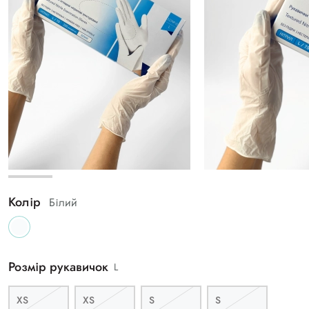
Колір
Білий
Розмір рукавичок
L
XS
XS
S
S