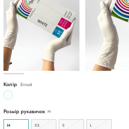
Колір
Білий
Розмір рукавичок
M
M
XS
S
L