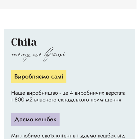
Chila
тому що кращі
Виробляємо самі
Наше виробництво - це 4 виробничих верстата
і 800 м2 власного складського приміщення
Даємо кешбек
Ми любимо своїх клієнтів і даємо кешбек від