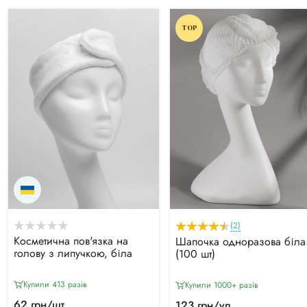
TOP
(2)
Косметична пов'язка на
Шапочка одноразова біла
голову з липучкою, біла
(100 шт)
Купили 413 разiв
Купили 1000+ разiв
62 грн/шт
123 грн/уп