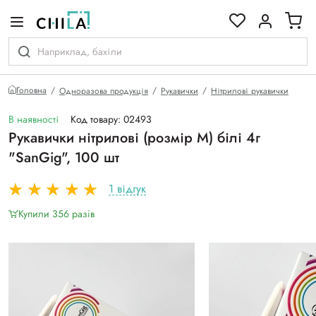
кольоровій гамі
Головна
Одноразова продукція
Рукавички
Нітрилові рукавички
В наявності
Код товару: 02493
Рукавички нітрилові (розмір М) білі 4г
"SanGig", 100 шт
1 відгук
Купили 356 разiв