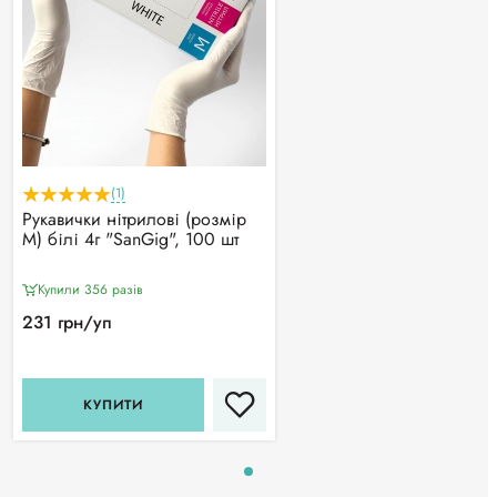
(1)
Рукавички нітрилові (розмір
М) білі 4г "SanGig", 100 шт
Купили 356 разiв
231 грн/уп
КУПИТИ