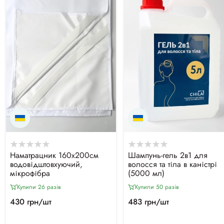
Наматрацник 160х200см
Шампунь-гель 2в1 для
водовідштовхуючий,
волосся та тіла в каністрі
мікрофібра
(5000 мл)
Купили 26 разiв
Купили 50 разiв
430 грн/шт
483 грн/шт