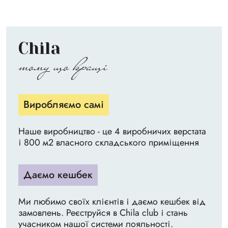
Chila
тому що кращі
Виробляємо самі
Наше виробництво - це 4 виробничих верстата
і 800 м2 власного складського приміщення
Даємо кешбек
Ми любимо своїх клієнтів і даємо кешбек від
замовлень. Реєструйся в Chila club і стань
учасником нашої системи лояльності.