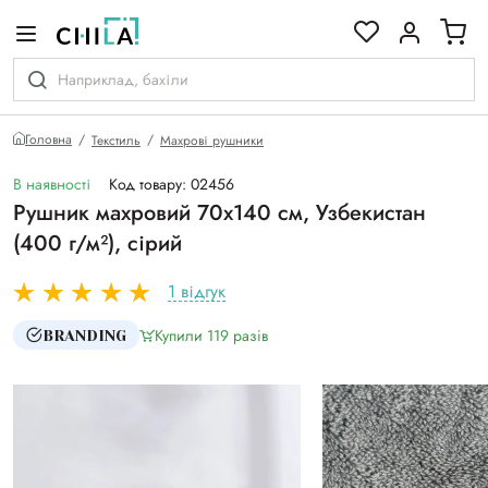
кольоровій гамі
Головна
Текстиль
Махрові рушники
В наявності
Код товару: 02456
Рушник махровий 70х140 см, Узбекистан
(400 г/м²), сірий
1 відгук
Купили 119 разiв
BRANDING