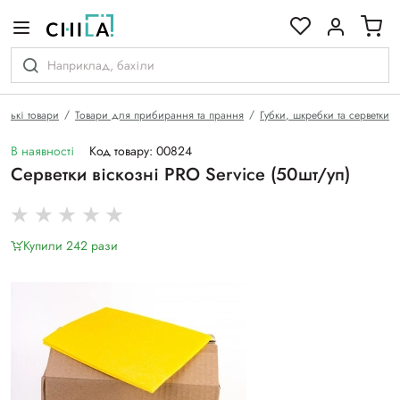
кольоровій гамі
рські товари
Товари для прибирання та прання
Губки, шкребки та серветки
В наявності
Код товару: 00824
Серветки віскозні PRO Service (50шт/уп)
Купили 242 рази