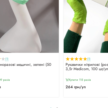
(1)
(1)
норазові медичні, зелені (50
Рукавички нітрилові (ро
3,5г Medicom, 100 шт/уп
9 разiв
Купили 115 разiв
п
264 грн/уп