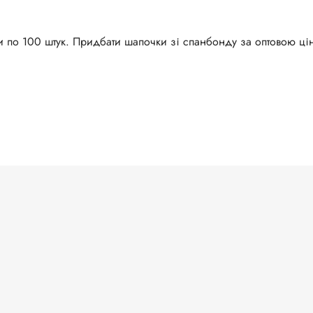
и
по
100 шт
ук
. Придбати шапочки зі спанбонду за оптовою ц