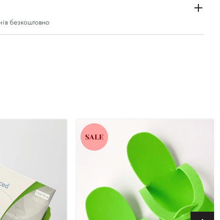
нів безкоштовно
SALE