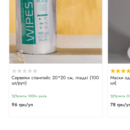
Серветки спанлейс 20*20 см, гладкі (100
Маски од
шт/рул)
шт)
Купили 1000+ разiв
Купили 30
96 грн/уп
78 грн/у