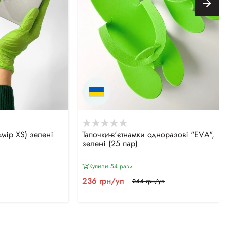
змір ХS) зелені
Тапочки-в'єтнамки одноразові "ЕVА",
зелені (25 пар)
Купили 54 рази
236 грн/уп
244 грн/уп