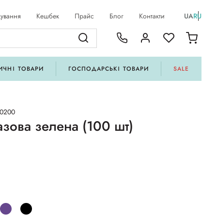
ування
Кешбек
Прайс
Блог
Контакти
UA
RU
ИЧНІ ТОВАРИ
ГОСПОДАРСЬКІ ТОВАРИ
SALE
00200
зова зелена (100 шт)