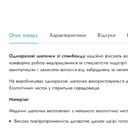
Опис товару
Характеристики
Відгуки
Одноразові шапочки зі спанбонду
надійно фіксують во
комфортну роботу медпрацівників та спеціалістів індустрії
маніпуляціях
і
захистити волосся від забруднень та негат
На виробництвах одноразові шапочки використовують
ся
д
біологічних часток у стерильне середовище.
Матеріал
Медичні шапочки виготовлені з нетканого екологічно чист
Висока повітропроникність дозволяє дихати шкірі голов