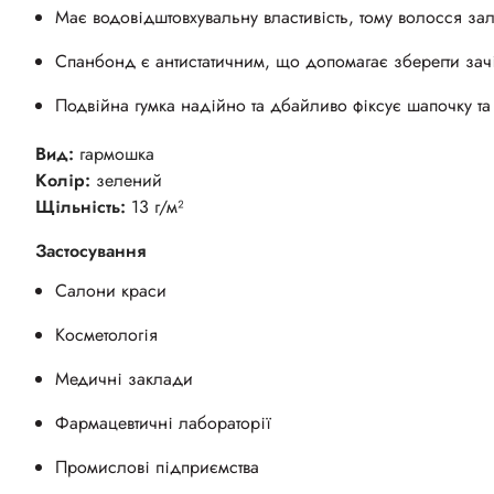
Має водовідштовхувальну властивість, тому волосся за
Спанбонд є антистатичним, що допомагає зберегти зачі
Подвійна гумка надійно та дбайливо фіксує шапочку та
Вид:
гармошка
Колір:
зелений
Щільність:
13 г/м²
Застосування
Салони краси
Косметологія
Медичні заклади
Фармацевтичні лабораторії
Промислов
і
підприємств
а