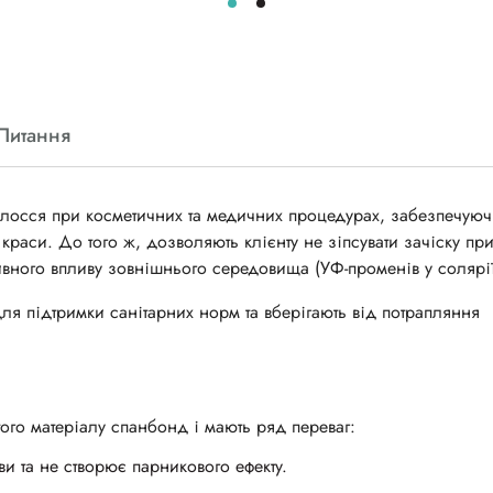
Питання
лосся при косметичних та медичних процедурах, забезпечую
 краси. До того ж, дозволяють клієнту не зіпсувати зачіску пр
ивного впливу зовнішнього середовища (УФ-променів у солярії
ля підтримки санітарних норм та
в
берігають від потрапляння
ого матеріалу спанбонд і мають ряд переваг:
и та не створює парникового ефекту.