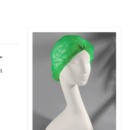
чи
и
).