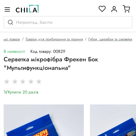
кольоровій гамі
рські товари
Товари для прибирання та прання
Губки, шкребки та серветки
В наявності
Код товару: 00829
Серветка мікрофібра Фрекен Бок
"Мультифункціональна"
Купили 20 разiв