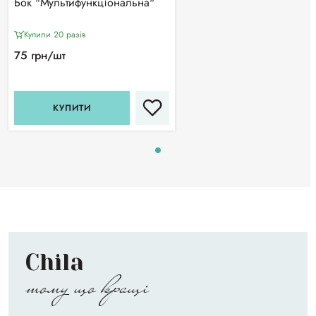
Бок "Мультифункціональна"
Купили 20 разiв
75 грн/шт
КУПИТИ
Chila
тому що кращі