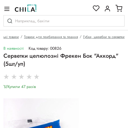
кольоровій гамі
рські товари
Товари для прибирання та прання
Губки, шкребки та серветки
В наявності
Код товару: 00826
Серветки целюлозні Фрекен Бок "Аккорд"
(5шт/уп)
Купили 47 разiв