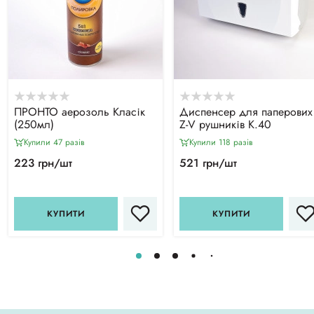
ПРОНТО аерозоль Класік
Диспенсер для паперових
(250мл)
Z-V рушників К.40
Купили 47 разiв
Купили 118 разiв
223 грн/шт
521 грн/шт
КУПИТИ
КУПИТИ