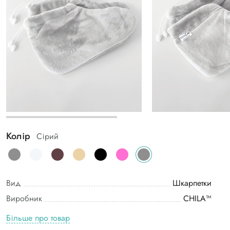
Колір
Сірий
Вид
Шкарпетки
Виробник
CHILA™
Більше про товар