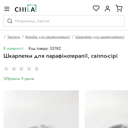
кольоровій гамі
на
Текстиль
Вироби для парафінотерапії
Шкарпетки для парафінотерапії
В наявності
Код товару: 03182
Шкарпетки для парафінотерапії, світло-сірі
Купили 9 разiв