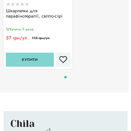
Шкарпетки для
парафінотерапії, світло-сірі
Купили 9 разiв
57 грн/уп
115 грн/уп
КУПИТИ
Chila