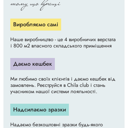
тому що кращі
Виробляємо самі
Наше виробництво - це 4 виробничих верстата
і 800 м2 власного складського приміщення
Даємо кешбек
Ми любимо своїх клієнтів і даємо кешбек від
замовлень. Реєструйся в Chila club і стань
учасником нашої системи лояльності.
Надсилаємо зразки
Надаємо безкоштовні зразки будь-якого