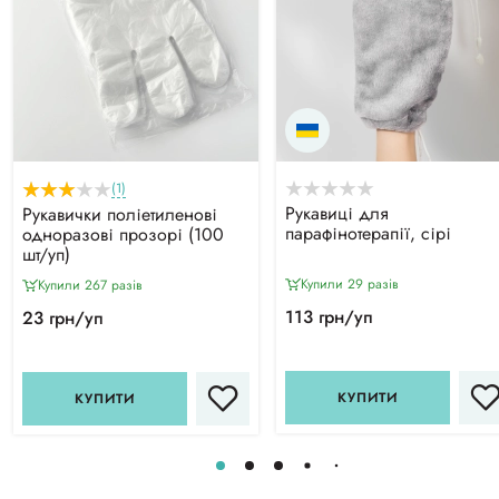
(1)
Рукавиці для
Рукавички поліетиленові
парафінотерапії, сірі
одноразові прозорі (100
шт/уп)
Купили 29 разiв
Купили 267 разiв
113 грн/уп
23 грн/уп
КУПИТИ
КУПИТИ