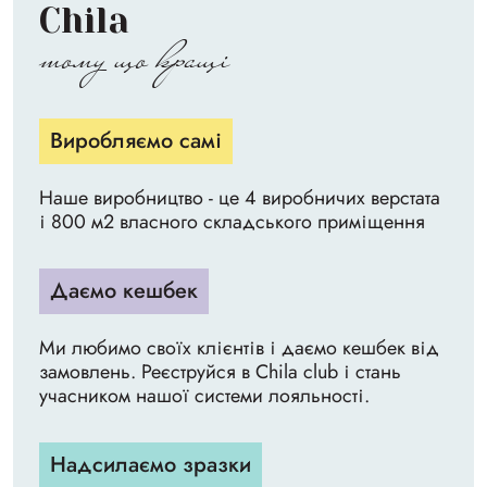
Chila
тому що кращі
Виробляємо самі
Наше виробництво - це 4 виробничих верстата
і 800 м2 власного складського приміщення
Даємо кешбек
Ми любимо своїх клієнтів і даємо кешбек від
замовлень. Реєструйся в Chila club і стань
учасником нашої системи лояльності.
Надсилаємо зразки