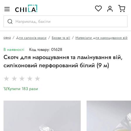
кольоровій гамі
Головна
Для салонів краси
Брови та вії
Матеріали для нарощування вій
В наявності
Код товару: 01628
Скотч для нарощування та ламінування вій,
силіконовий перфорований білий (9 м)
Купили 183 рази