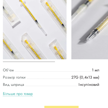
Об'єм
1 мл
Розмір голки
27G (0,4х13 мм)
Вид шприца
Інсуліновий
Більше про товар