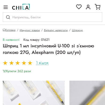
кольоровій гамі
Головна
Медичні товари
Витратні матеріали
Шприци
В наявності
Код товару: 01621
Шприц 1 мл інсуліновий U-100 зі зʼємною
голкою 27G, Alexpharm (200 шт/уп)
1 відгук
Купили 362 рази