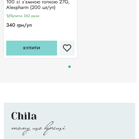
100 зі зʼємною голкою 27G,
Alexpharm (200 шт/уп)
Купили 362 рази
340 грн/уп
КУПИТИ
Chila
тому що кращі