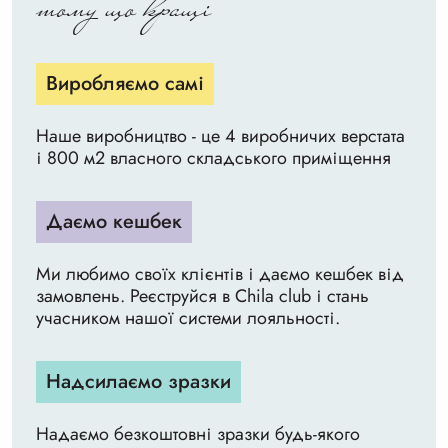
тому що кращі
Виробляємо самі
Наше виробництво - це 4 виробничих верстата
і 800 м2 власного складського приміщення
Даємо кешбек
Ми любимо своїх клієнтів і даємо кешбек від
замовлень. Реєструйся в Chila club і стань
учасником нашої системи лояльності.
Надсилаємо зразки
Надаємо безкоштовні зразки будь-якого