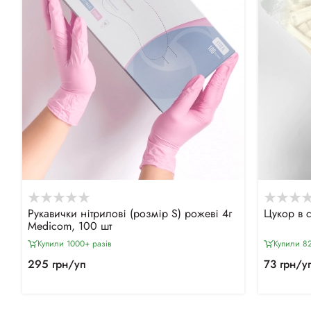
Рукавички нітрилові (розмір S) рожеві 4г
Цукор в с
Medicom, 100 шт
Купили 1000+ разiв
Купили 8
295 грн/уп
73 грн/у