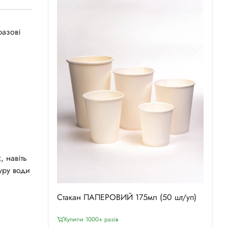
разові
, навіть
уру води
Стакан ПАПЕРОВИЙ 175мл (50 шт/уп)
Купили 1000+ разiв