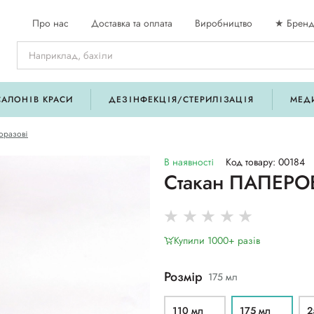
Про нас
Доставка та оплата
Виробництво
★ Бренд
САЛОНІВ КРАСИ
ДЕЗІНФЕКЦІЯ/СТЕРИЛІЗАЦІЯ
МЕД
оразові
В наявності
Код товару: 00184
Стакан ПАПЕРОВ
Купили 1000+ разiв
Розмір
175 мл
110 мл
175 мл
2