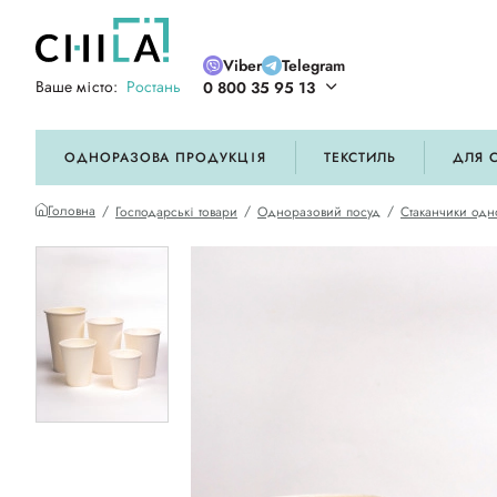
Viber
Telegram
Ваше місто:
Ростань
0 800 35 95 13
ій кольоровій гамі
ОДНОРАЗОВА ПРОДУКЦІЯ
ТЕКСТИЛЬ
ДЛЯ 
Головна
Господарські товари
Одноразовий посуд
Стаканчики одн