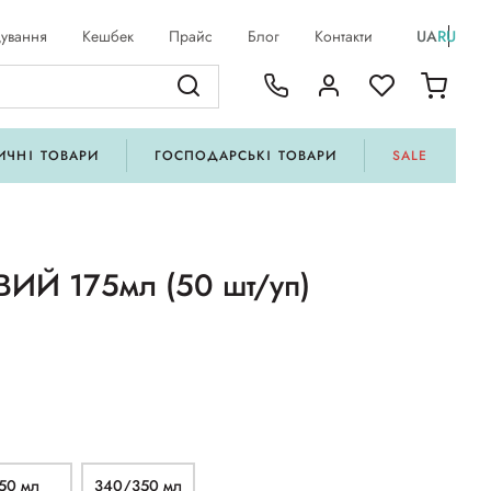
ування
Кешбек
Прайс
Блог
Контакти
UA
RU
ИЧНІ ТОВАРИ
ГОСПОДАРСЬКІ ТОВАРИ
SALE
ИЙ 175мл (50 шт/уп)
50 мл
340/350 мл