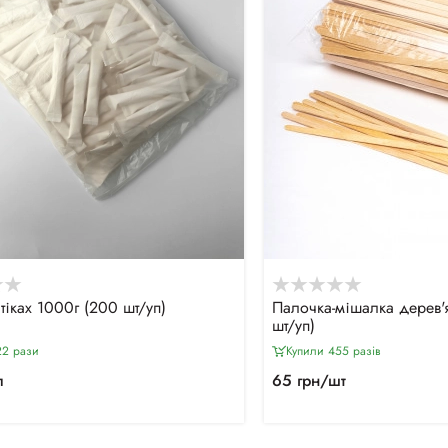
тіках 1000г (200 шт/уп)
Палочка-мішалка дерев'
шт/уп)
22 рази
Купили 455 разiв
п
65 грн/шт