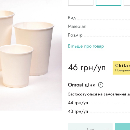
Вид
Матеріал
Розмір
Більше про товар
46 грн/уп
Chila
Поверне
Оптові ціни
Застосовуються на замовлення за
44 грн/уп
43 грн/уп