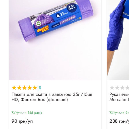
(1)
Пакети для сміття з затяжкою 35л/15шт
Рукавички
HD, Фрекен Бок (фіолетові)
Mercator 
Купили 145 разiв
Купили 94
90 грн/уп
238 грн/