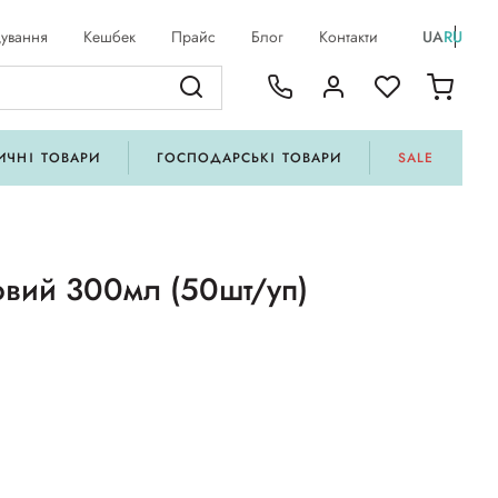
ування
Кешбек
Прайс
Блог
Контакти
UA
RU
ИЧНІ ТОВАРИ
ГОСПОДАРСЬКІ ТОВАРИ
SALE
овий 300мл (50шт/уп)