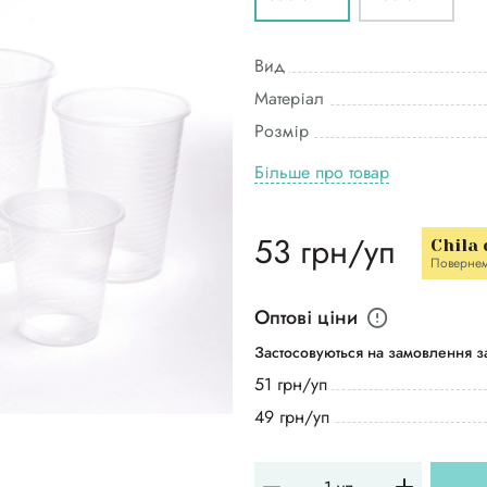
Вид
Матеріал
Розмір
Більше про товар
53 грн/уп
Chila
Поверне
Оптові ціни
Застосовуються на замовлення за
51 грн/уп
49 грн/уп