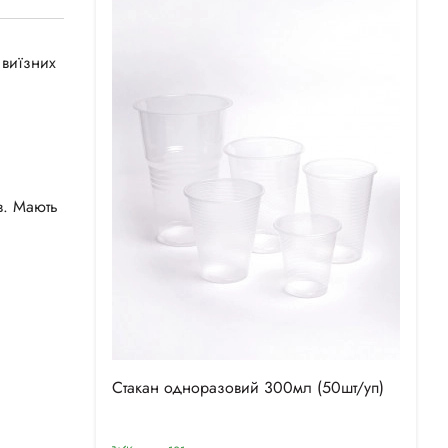
 виїзних
в. Мають
Стакан одноразовий 300мл (50шт/уп)