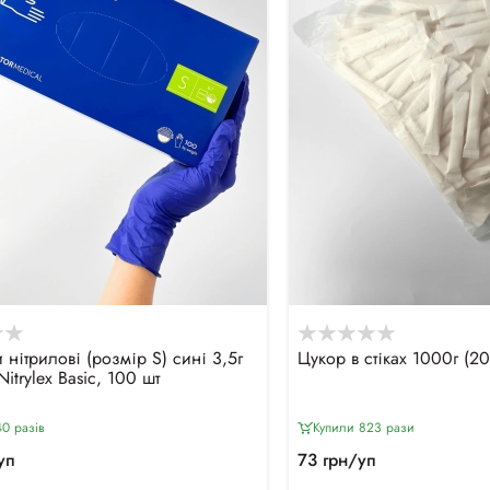
 нітрилові (розмір S) сині 3,5г
Цукор в стіках 1000г (20
Nitrylex Basic, 100 шт
0 разiв
Купили 823 рази
уп
73 грн/уп