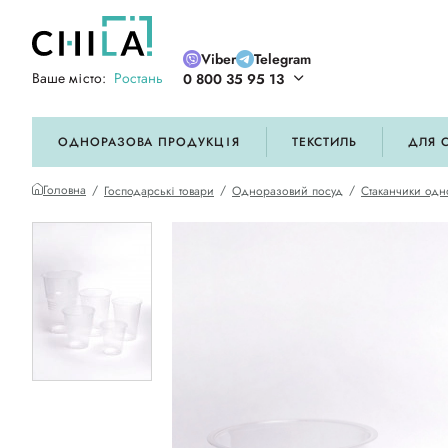
Viber
Telegram
Ваше місто:
Ростань
0 800 35 95 13
ій кольоровій гамі
ОДНОРАЗОВА ПРОДУКЦІЯ
ТЕКСТИЛЬ
ДЛЯ 
Головна
Господарські товари
Одноразовий посуд
Стаканчики одн