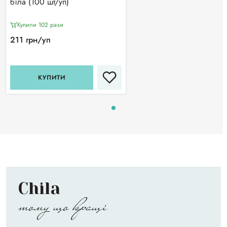
біла (100 шт/уп)
Купили 102 рази
211 грн/уп
КУПИТИ
Chila
тому що кращі