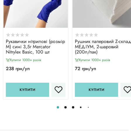
Рукавички нітрилові (розмір
Рушник паперовий Z-склад
М) сині 3,5г Mercator
МЕДІУМ, 2-шаровий
Nitrylex Basic, 100 шт
(200л/пак)
Купили 1000+ разiв
Купили 1000+ разiв
238 грн/уп
72 грн/уп
КУПИТИ
КУПИТИ