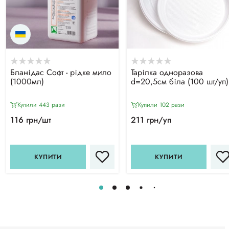
Бланідас Софт - рідке мило
Тарілка одноразова
(1000мл)
d=20,5см біла (100 шт/уп)
Купили 443 рази
Купили 102 рази
116 грн/шт
211 грн/уп
КУПИТИ
КУПИТИ