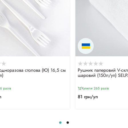
одноразова столова (Ю) 16,5 см
Рушник паперовий V-ск
п)
шаровий (150л/уп) SEL
6 разiв
Купили 265 разiв
п
81 грн/уп