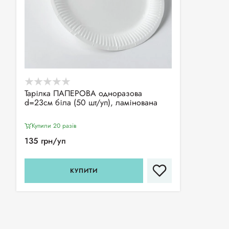
Тарілка ПАПЕРОВА одноразова
d=23см біла (50 шт/уп), ламінована
Купили 20 разiв
135 грн/уп
КУПИТИ