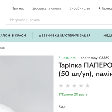
Про нас
Доставка та оплата
Виробництво
★ Бренд
САЛОНІВ КРАСИ
ДЕЗІНФЕКЦІЯ/СТЕРИЛІЗАЦІЯ
МЕД
зові
В наявності
Код товару: 03359
Тарілка ПАПЕРО
(50 шт/уп), лам
Купили 20 разiв
Вид