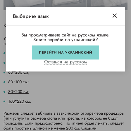
Выберите язык
Какие бывают размеры нарезных простыней?
Вы просматриваете сайт на русском языке.
Украинский производитель CHILA предлагает нарезные простыни
Хотите перейти на украинский?
из спанбонда различных стандартных размеров, в частности:
ПЕРЕЙТИ НА УКРАИНСКИЙ
40*60 см
;
Остаться на русском
60*100 см
;
60*200 см
;
80*100 см;
80*200 см
;
160*220 см
.
Размеры следует выбирать в зависимости от характера процедуры
(или услуги) и размера стола или кресла, на котором ее будут
проводить. Если предусмотрено, что клиент будет лежать, следует
брать простынь длиной не менее 200 см. Самыми