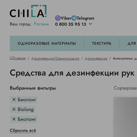
Viber
Telegram
Ваш город:
Ростань
0 800 35 95 13
ей цветовой гамме
орированные
ОДНОРАЗОВЫЕ МАТЕРИАЛЫ
ТЕКСТИЛЬ
ДЛЯ
Главная
Дезинфекция/Стерилизация
Дезинфекция
Антисептики д
Средства для дезинфекции рук
Выбранные фильтры
Сортирова
Биолонг
Biolong
Биолонг
Сбросить всё