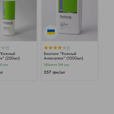
(1)
(1)
 "Кожный
Биолонг "Кожный
ик" (250мл)
Антисептик" (1000мл)
50 раз
Купили 268 раз
шт
257 грн/шт