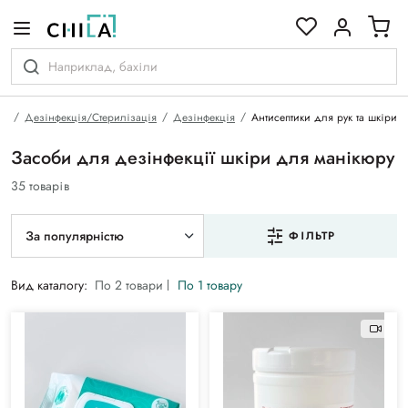
кольоровій гамі
на
Дезінфекція/Стерилізація
Дезінфекція
Антисептики для рук та шкіри
Засоби для дезінфекції шкіри для манікюру
35 товарів
За популярністю
ФІЛЬТР
Вид каталогу:
По 2 товари
По 1 товару