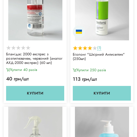
(1)
Бланідас 2000 експрес з
Біолонг "Шкірний Антисептик"
розпилювачем, червоний (аналог
(250мл)
АХД-2000 експрес) (60 мл)
Купили 40 разiв
Купили 250 разiв
40 грн/шт
113 грн/шт
КУПИТИ
КУПИТИ