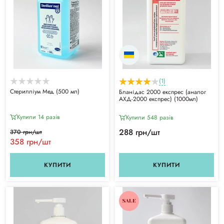
(1)
Стерилліум Мед (500 мл)
Бланідас 2000 експрес (аналог
АХД-2000 експрес) (1000мл)
Купили 14 разiв
Купили 548 разiв
288 грн/шт
370 грн/шт
358 грн/шт
КУПИТИ
КУПИТИ
SALE