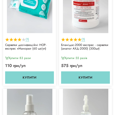
(1)
(1)
Серветки дезінфекційні НОР-
Бланідас-2000 експрес - серветки
експрес «Манорм» (60 шт/уп)
(аналог АХД-2000) (300шт)
Купили 83 рази
Купили 55 разiв
110 грн/уп
575 грн/уп
КУПИТИ
КУПИТИ