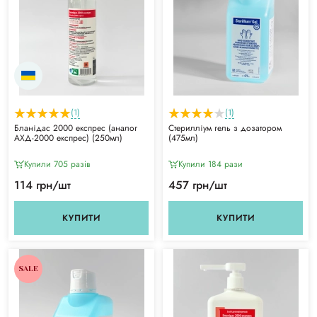
(1)
(1)
Бланідас 2000 експрес (аналог
Стерилліум гель з дозатором
АХД-2000 експрес) (250мл)
(475мл)
Купили 705 разiв
Купили 184 рази
114 грн/шт
457 грн/шт
КУПИТИ
КУПИТИ
SALE