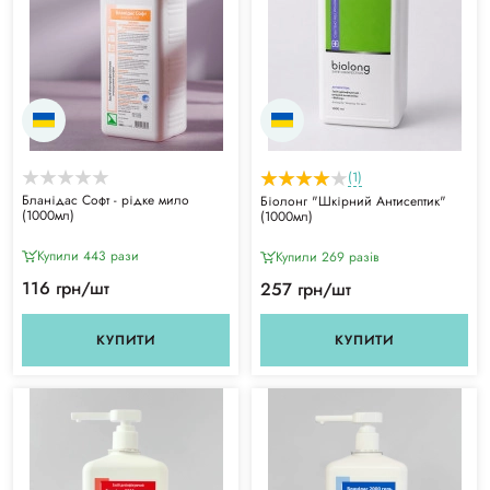
(1)
Бланідас Софт - рідке мило
Біолонг "Шкірний Антисептик"
(1000мл)
(1000мл)
Купили 443 рази
Купили 269 разiв
116 грн/шт
257 грн/шт
КУПИТИ
КУПИТИ