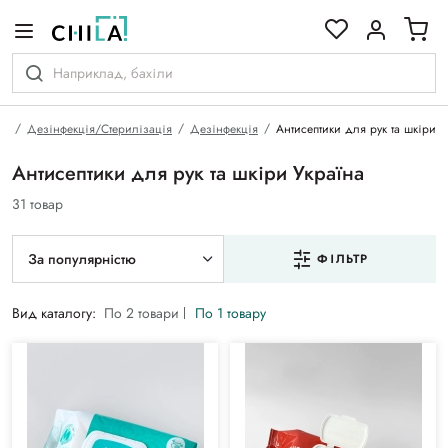
кольоровій гамі
на
Дезінфекція/Стерилізація
Дезінфекція
Антисептики для рук та шкіри
Антисептики для рук та шкіри Україна
31 товар
За популярністю
ФІЛЬТР
Вид каталогу:
По 2 товари
По 1 товару