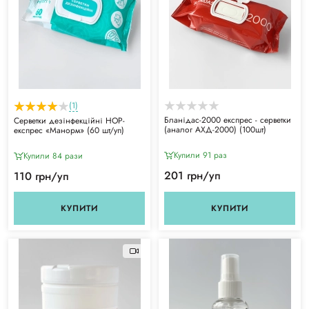
(1)
Бланідас-2000 експрес - серветки
Серветки дезінфекційні НОР-
(аналог АХД-2000) (100шт)
експрес «Манорм» (60 шт/уп)
Купили 91 раз
Купили 84 рази
201 грн/уп
110 грн/уп
КУПИТИ
КУПИТИ