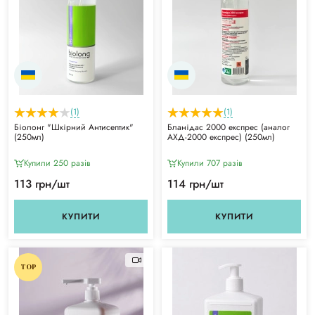
(1)
(1)
Біолонг "Шкірний Антисептик"
Бланідас 2000 експрес (аналог
(250мл)
АХД-2000 експрес) (250мл)
Купили 250 разiв
Купили 707 разiв
113 грн/шт
114 грн/шт
КУПИТИ
КУПИТИ
TOP