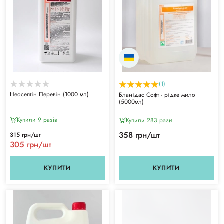
(1)
Неосептін Перевін (1000 мл)
Бланідас Софт - рідке мило
(5000мл)
Купили 9 разiв
Купили 283 рази
358 грн/шт
315 грн/шт
305 грн/шт
КУПИТИ
КУПИТИ