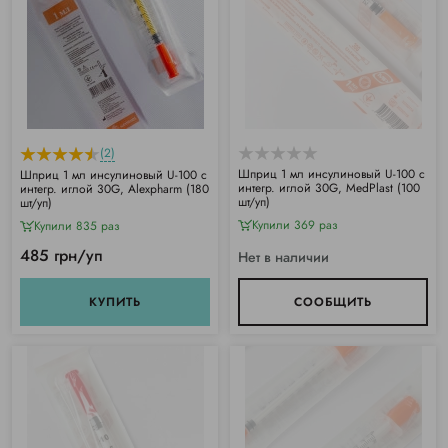
(2)
Шприц 1 мл инсулиновый U-100 с
Шприц 1 мл инсулиновый U-100 с
интегр. иглой 30G, MedPlast (100
интегр. иглой 30G, Alexpharm (180
шт/уп)
шт/уп)
Купили 369 раз
Купили 835 раз
485 грн/уп
Нет в наличии
КУПИТЬ
СООБЩИТЬ