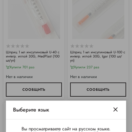
Шприц 1 мл инсулиновый U-40 с
Шприц 1 мл инсулиновый U-100 с
интегр. иглой 30G, MedPlast (100
интегр. иглой 30G, Igar (100 шт/
шт/уп)
уп)
Купили 701 раз
Купили 237 раз
Нет в наличии
Нет в наличии
СООБЩИТЬ
СООБЩИТЬ
Выберите язык
Вы просматриваете сайт на русском языке.