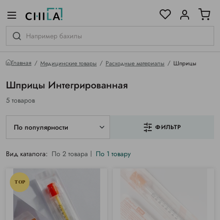
цветовой гамме
ированные
Главная
Медицинские товары
Расходные материалы
Шприцы
Шприцы Интегрированная
5 товаров
По популярности
ФИЛЬТР
Вид каталога:
По 2 товара
По 1 товару
TOP