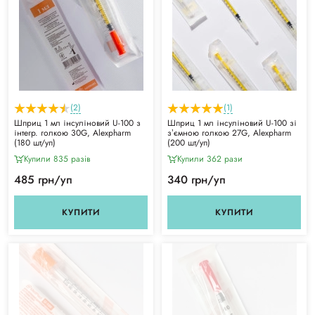
(2)
(1)
Шприц 1 мл інсуліновий U-100 з
Шприц 1 мл інсуліновий U-100 зі
інтегр. голкою 30G, Alexpharm
зʼємною голкою 27G, Alexpharm
(180 шт/уп)
(200 шт/уп)
Купили 835 разiв
Купили 362 рази
485 грн/уп
340 грн/уп
КУПИТИ
КУПИТИ