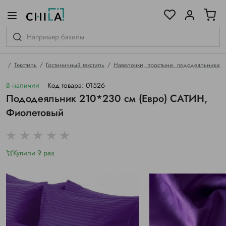
цветовой гамме
ированные
ая
Текстиль
Гостиничный текстиль
Наволочки, простыни, пододеяльники
В наличии
Код товара: 01526
Пододеяльник 210*230 см (Евро) САТИН,
Фиолетовый
Купили 9 раз