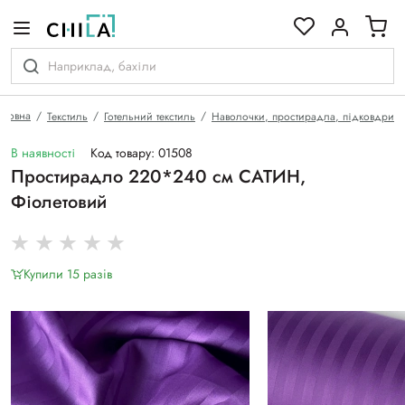
кольоровій гамі
оловна
Текстиль
Готельний текстиль
Наволочки, простирадла, підковдри
В наявності
Код товару: 01508
Простирадло 220*240 см САТИН,
Фіолетовий
Купили 15 разiв