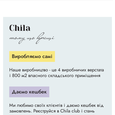
Chila
тому що кращі
Виробляємо самі
Наше виробництво - це 4 виробничих верстата
і 800 м2 власного складського приміщення
Даємо кешбек
Ми любимо своїх клієнтів і даємо кешбек від
замовлень. Реєструйся в Chila club і стань