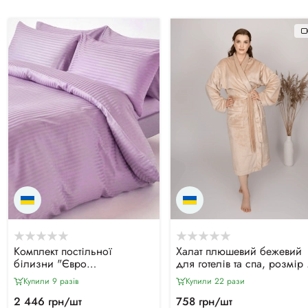
Комплект постільної
Халат плюшевий бежевий
білизни "Євро
для готелів та спа, розмір 
Двоспальний" САТИН,
(48-50)
Купили 9 разiв
Купили 22 рази
Лаванда
2 446 грн/шт
758 грн/шт